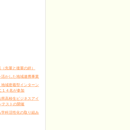
長（先輩と後輩の絆）
を活かした地域連携事業
・地域密着型インターン
に１４名が参加
島県高校生ビジネスアイ
ンテストの開催
る学科活性化の取り組み