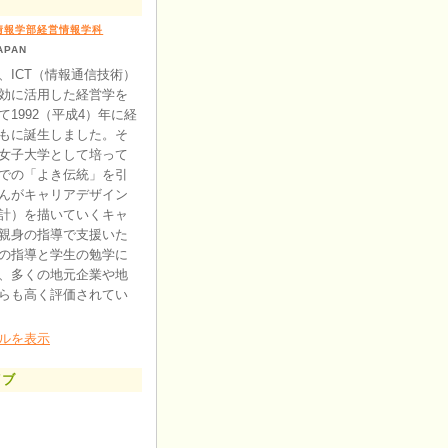
情報学部経営情報学科
APAN
、ICT（情報通信技術）
効に活用した経営学を
1992（平成4）年に経
もに誕生しました。そ
女子大学として培って
での「よき伝統」を引
んがキャリアデザイン
計）を描いていくキャ
親身の指導で支援いた
の指導と学生の勉学に
、多くの地元企業や地
らも高く評価されてい
ルを表示
イブ