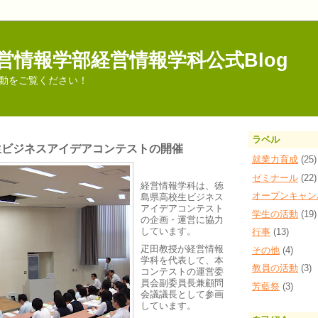
営情報学部経営情報学科公式Blog
動をご覧ください！
ラベル
生ビジネスアイデアコンテストの開催
就業力育成
(25)
ゼミナール
(22)
経営情報学科は、徳
オープンキャン
島県高校生ビジネス
アイデアコンテスト
学生の活動
(19)
の企画・運営に協力
しています。
行事
(13)
疋田教授が経営情報
その他
(4)
学科を代表して、本
教員の活動
(3)
コンテストの運営委
員会副委員長兼顧問
芳藍祭
(3)
会議議長として参画
しています。