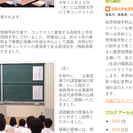
自己紹介
今年１２月２３日
（木）には四国大学
四国大学経営
にて本コンテストの
徳島市, 徳島県, J
開催されます。
経営情報学科は
リテラシーを有
営情報学科主催で、コンテストに参加する高校生と先生
学べる学科として
を四国大学にて行いました。研修会には、約６０名の参
営情報学部とと
５時まで事業計画書の作成を中心として講義、演習が行
の前年まで長く
冒頭で本コンテストの委員長である岩浅先生（鴨島商業
ただきました。
きた教育指導面
き継いで、皆さ
（生涯の職業設
（左）
ンパスライフを
します。本学科
午前中に、「企業現
場での課題解決の実
取り組む姿勢は
際」という題目で、
域社会の人々か
徳島県中小企業家同
ます。
友会代表理事の山城
さんにご講義いただ
詳細プロフィー
きました。
課題解決の現場を分
ブログ アーカ
かりやすくご説明く
►
2015
(3)
ださいました。
講義の最後には、熱
►
2014
(12)