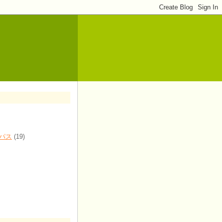
パス
(19)