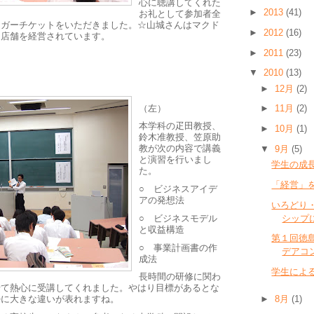
心に聴講してくれた
►
2013
(41)
お礼として参加者全
ーガーチケットをいただきました。☆山城さんはマクド
►
2012
(16)
６店舗を経営されています。
►
2011
(23)
▼
2010
(13)
►
12月
(2)
（左）
►
11月
(2)
本学科の疋田教授、
►
10月
(1)
鈴木准教授、笠原助
教が次の内容で講義
▼
9月
(5)
と演習を行いまし
学生の成
た。
「経営」
○ ビジネスアイデ
アの発想法
いろどり
シップ
○ ビジネスモデル
と収益構造
第１回徳
○ 事業計画書の作
デアコ
成法
学生によ
長時間の研修に関わ
せて熱心に受講してくれました。やはり目標があるとな
►
8月
(1)
勢に大きな違いが表れますね。