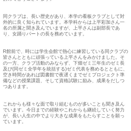
同クラブは、長い歴史があり、本学の看板クラブとして対
外的に良く知られています。本学科からは上平彩加さん一
名の所属と聞き及んでいますが、上平さんは副部長であ
り、女踊りパートの長を務めています。
R館前で、時には学生会館で熱心に練習している同クラブの
皆さんとともに頑張っている上平さんをみかけました。そ
の一方、クラブ活動のみならず、下畑ゼミ三年生のゼミ長
及び(同ゼミ全学年を統括する)ゼミ代表を務めるとともに、
空き時間があれば図書館で夜遅くまでゼミプロジェクト準
備などの授業課題、そして資格試験に励み、成果をだしつ
つあります。
これからも様々な面で取り組むものが多いことも聞き及ん
でいます。今日までの経験やこれからも継続していく努力
が、長い人生の中でより大きな成果をもたらすことを願っ
ています。