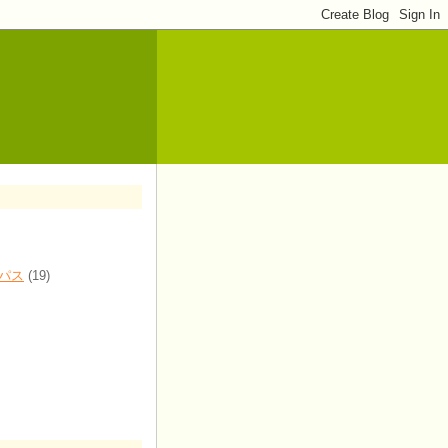
パス
(19)