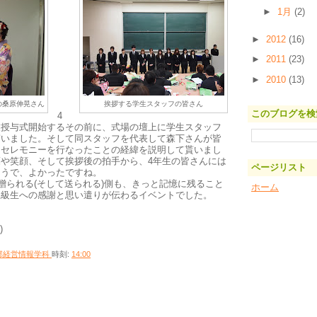
►
1月
(2)
►
2012
(16)
►
2011
(23)
►
2010
(13)
の桑原伸晃さん
挨拶する学生スタッフの皆さん
このブログを検
4
業授与式開始するその前に、式場の壇上に学生スタッフ
貰いました。そして同スタッフを代表して森下さんが皆
同セレモニーを行なったことの経緯を説明して貰いまし
や笑顔、そして挨拶後の拍手から、4年生の皆さんには
ページリスト
ようで、よかったですね。
贈られる(そして送られる)側も、きっと記憶に残ること
ホーム
上級生への感謝と思い遣りが伝わるイベントでした。
)
部経営情報学科
時刻:
14:00