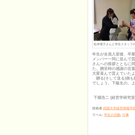
松本憧子さんと学生スタッフ
年生が全員入室後、卒
メンバー一同に並んで
さんへの挨拶とともに
た。贈呈時の感謝の言葉
大変喜んで貰えていた
贈る(そして送る)側も
でしょう。下級生の、
下畑浩二 (経営学研究室
投稿者
四国大学経営情報学
ラベル:
学生の活動
,
行事