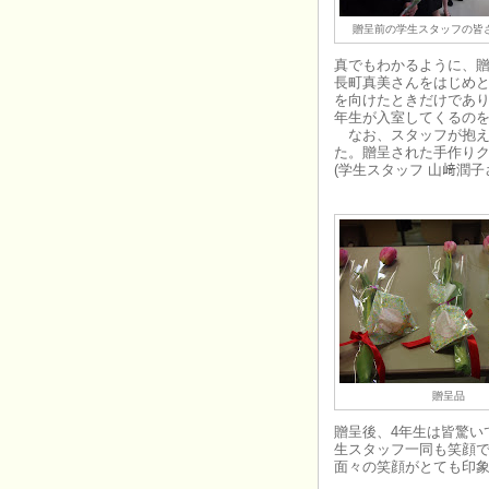
贈呈前の学生スタッフの皆
真でもわかるように、
長町真美さんをはじめ
を向けたときだけであり
年生が入室してくるの
なお、スタッフが抱え
た。贈呈された手作り
(学生スタッフ 山﨑潤子
贈呈品
贈呈後、4年生は皆驚い
生スタッフ一同も笑顔
面々の笑顔がとても印