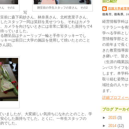
自己紹介
さん その1
贈呈前の学生スタッフの皆さん その2
四国大学経営
写
徳島市, 徳島県, J
贈呈前に森下莉紗さん、林奈美さん、北村恵里子さん、
経営情報学科は
としたスタッフ一同は笑顔を見せつつも、それはカメラ
、カメラを向けないときには非常に緊張した面持ちで4
リテラシーを有
を待っていました。
学べる学科として
る贈呈品はチューリップ一輪と手作りクッキーでし
営情報学部とと
クッキーは前日に大学の施設を使用して焼いたとのこと
の前年まで長く
さん談)。
きた教育指導面
き継いで、皆さ
（生涯の職業設
ンパスライフを
します。本学科
取り組む姿勢は
域社会の人々か
ます。
詳細プロフィー
ブログ アーカ
ていましたが、大変嬉しい気持ちになれたとのこと。学
►
2015
(3)
で安心した面持ちでした。とくに、一年生スタッフの
象的でした。
►
2014
(12)