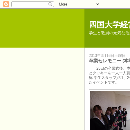
四国大学経
学生と教員の元気な活
2013年3月16日土曜日
卒業セレモニー (
25日の卒業式後、
とクッキーを一人一人貰
称:学生スタッフ)の1
たイベントです。