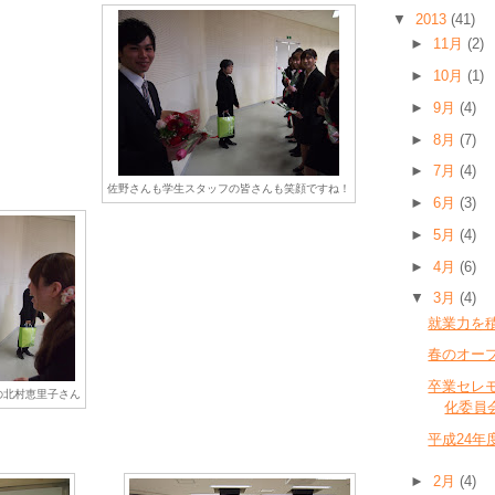
▼
2013
(41)
►
11月
(2)
►
10月
(1)
►
9月
(4)
►
8月
(7)
►
7月
(4)
佐野さんも学生スタッフの皆さんも笑顔ですね！
►
6月
(3)
►
5月
(4)
►
4月
(6)
▼
3月
(4)
就業力を
春のオー
卒業セレモ
の北村恵里子さん
化委員
平成24年
►
2月
(4)