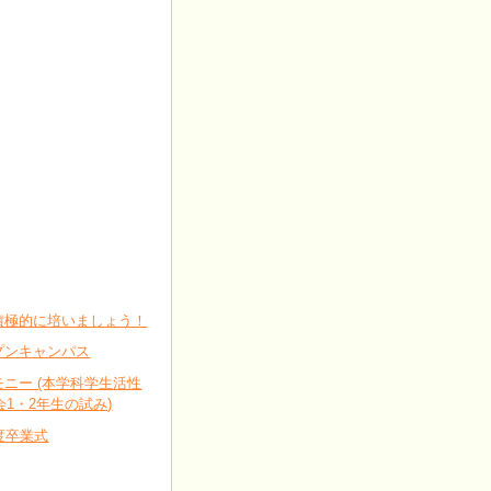
積極的に培いましょう！
プンキャンパス
ニー (本学科学生活性
会1・2年生の試み)
度卒業式