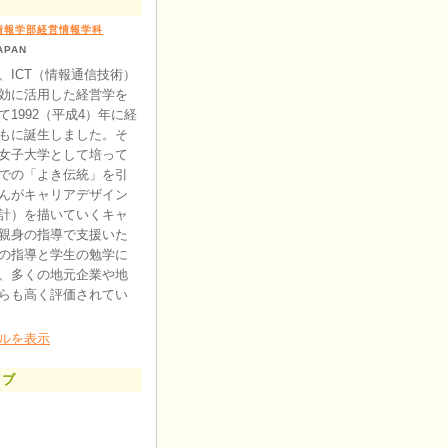
情報学部経営情報学科
APAN
、ICT（情報通信技術）
効に活用した経営学を
1992（平成4）年に経
もに誕生しました。そ
女子大学として培って
での「よき伝統」を引
んがキャリアデザイン
計）を描いていくキャ
親身の指導で支援いた
の指導と学生の勉学に
、多くの地元企業や地
らも高く評価されてい
ルを表示
イブ