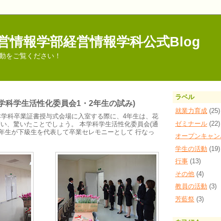
営情報学部経営情報学科公式Blog
動をご覧ください！
ラベル
本学科学生活性化委員会1・2年生の試み)
就業力育成
(25)
本学科卒業証書授与式会場に入室する際に、4年生は、花
ゼミナール
(22)
い、驚いたことでしょう。 本学科学生活性化委員会(通
、2年生が下級生を代表して卒業セレモニーとして 行なっ
オープンキャン
学生の活動
(19)
行事
(13)
その他
(4)
教員の活動
(3)
芳藍祭
(3)